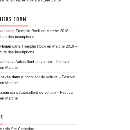
t le lauréat et jouera en 1ère partie
NIERS COMM’
paul
dans
Tremplin Rock en Marche 2018 –
ture des inscriptions
Florian
dans
Tremplin Rock en Marche 2018 –
ture des inscriptions
paul
dans
Autocollant de voiture – Festival
en Marche
Chevée
dans
Autocollant de voiture – Festival
en Marche
sseau
dans
Autocollant de voiture – Festival
en Marche
NS
 Martin Ste Catherine