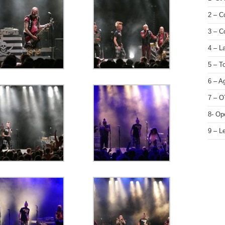
2 – 
3 – C
4 – L
5 – T
6 – A
7 – O
8- Op
9 – L