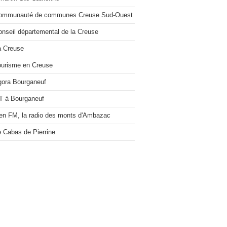
Communauté de communes Creuse Sud-Ouest
onseil départemental de la Creuse
a Creuse
ourisme en Creuse
gora Bourganeuf
T à Bourganeuf
en FM, la radio des monts d'Ambazac
e Cabas de Pierrine