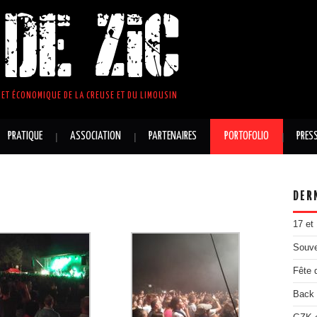
DE ZIC
ET ÉCONOMIQUE DE LA CREUSE ET DU LIMOUSIN
PRATIQUE
ASSOCIATION
PARTENAIRES
PORTOFOLIO
PRES
DER
17 et
Souve
Fête 
Back 