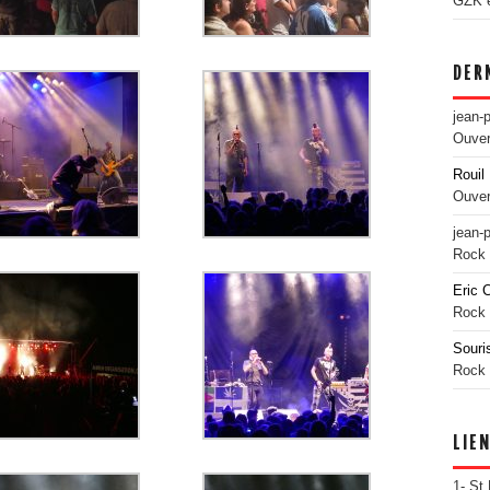
GZK es
DER
jean-
Ouver
Rouil 
Ouver
jean-
Rock 
Eric 
Rock 
Souri
Rock 
LIE
1- St