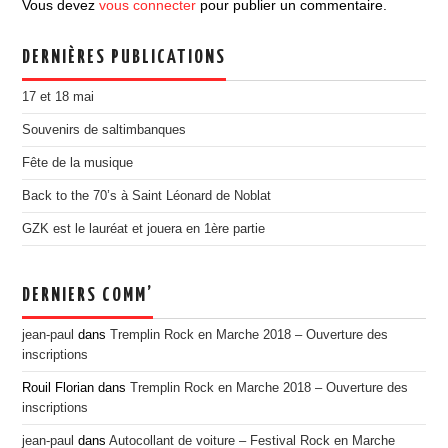
Vous devez
vous connecter
pour publier un commentaire.
EDITION 2017
EDITION 2016
DERNIÈRES PUBLICATIONS
EDITION 2015
17 et 18 mai
EDITION 2014
Souvenirs de saltimbanques
EDITION 2013
Fête de la musique
EDITION 2012
Back to the 70’s à Saint Léonard de Noblat
PRESSE
GZK est le lauréat et jouera en 1ère partie
CONTACT
DERNIERS COMM’
jean-paul
dans
Tremplin Rock en Marche 2018 – Ouverture des
inscriptions
Rouil Florian
dans
Tremplin Rock en Marche 2018 – Ouverture des
inscriptions
jean-paul
dans
Autocollant de voiture – Festival Rock en Marche