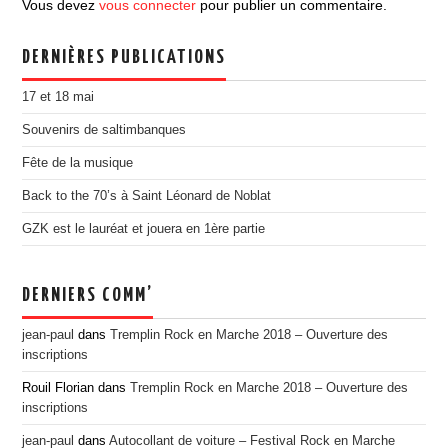
Vous devez
vous connecter
pour publier un commentaire.
EDITION 2017
EDITION 2016
DERNIÈRES PUBLICATIONS
EDITION 2015
17 et 18 mai
EDITION 2014
Souvenirs de saltimbanques
EDITION 2013
Fête de la musique
EDITION 2012
Back to the 70’s à Saint Léonard de Noblat
PRESSE
GZK est le lauréat et jouera en 1ère partie
CONTACT
DERNIERS COMM’
jean-paul
dans
Tremplin Rock en Marche 2018 – Ouverture des
inscriptions
Rouil Florian
dans
Tremplin Rock en Marche 2018 – Ouverture des
inscriptions
jean-paul
dans
Autocollant de voiture – Festival Rock en Marche