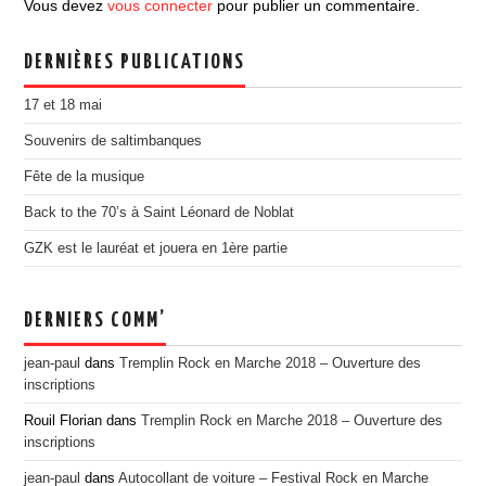
Vous devez
vous connecter
pour publier un commentaire.
EDITION 2017
EDITION 2016
DERNIÈRES PUBLICATIONS
EDITION 2015
17 et 18 mai
EDITION 2014
Souvenirs de saltimbanques
EDITION 2013
Fête de la musique
EDITION 2012
Back to the 70’s à Saint Léonard de Noblat
PRESSE
GZK est le lauréat et jouera en 1ère partie
CONTACT
DERNIERS COMM’
jean-paul
dans
Tremplin Rock en Marche 2018 – Ouverture des
inscriptions
Rouil Florian
dans
Tremplin Rock en Marche 2018 – Ouverture des
inscriptions
jean-paul
dans
Autocollant de voiture – Festival Rock en Marche