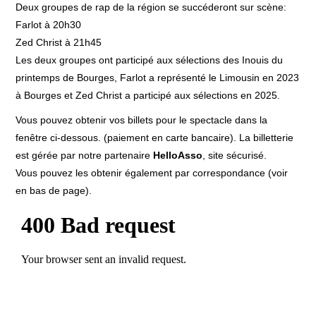
BILLETTERIE 17 MAI RAP
Deux groupes de rap de la région se succéderont sur scène:
Farlot à 20h30
BILLETTERIE 18 MAI COBI
Zed Christ à 21h45
PRATIQUE
Les deux groupes ont participé aux sélections des Inouis du
ASSOCIATION
printemps de Bourges, Farlot a représenté le Limousin en 2023
L’ÉQUIPE
à Bourges et Zed Christ a participé aux sélections en 2025.
ADHÉSION, DON
Vous pouvez obtenir vos billets pour le spectacle dans la
ESPACE MEMBRES
fenêtre ci-dessous. (paiement en carte bancaire). La billetterie
MENTIONS LÉGALES
est gérée par notre partenaire
HelloAsso
, site sécurisé.
Vous pouvez les obtenir également par correspondance (voir
DESINSCRIPTION
en bas de page).
PARTENAIRES
DEVENIR PARTENAIRE
ILS NOUS ONT SOUTENU
PORTOFOLIO
ÉDITION 2021
EDITION 2018