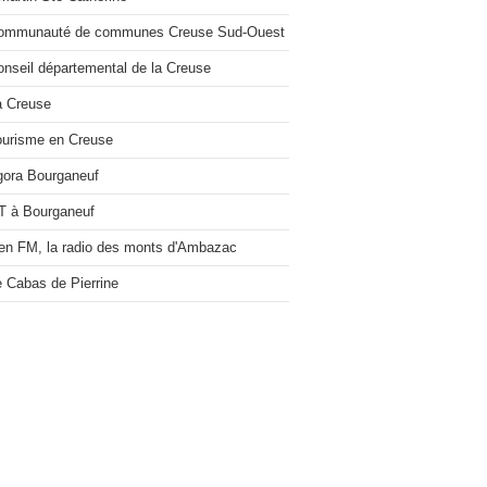
Communauté de communes Creuse Sud-Ouest
onseil départemental de la Creuse
a Creuse
ourisme en Creuse
gora Bourganeuf
T à Bourganeuf
en FM, la radio des monts d'Ambazac
e Cabas de Pierrine