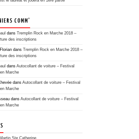
t le lauréat et jouera en 1ère partie
NIERS COMM’
paul
dans
Tremplin Rock en Marche 2018 –
ture des inscriptions
Florian
dans
Tremplin Rock en Marche 2018 –
ture des inscriptions
paul
dans
Autocollant de voiture – Festival
en Marche
Chevée
dans
Autocollant de voiture – Festival
en Marche
sseau
dans
Autocollant de voiture – Festival
en Marche
NS
 Martin Ste Catherine