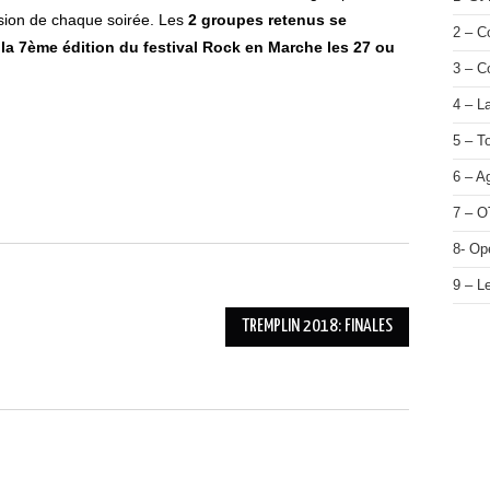
casion de chaque soirée. Les
2 groupes retenus se
2 – 
 la 7ème édition du festival Rock en Marche les 27 ou
3 – C
4 – L
5 – T
6 – A
7 – O
8- Op
9 – L
TREMPLIN 2018: FINALES