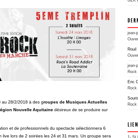
GZK es
DER
jean-
Ouver
Rouil 
Ouver
jean-
Rock 
Eric 
Rock 
Souri
8 au 28/2/2018 à des g
roupes de Musiques Actuelles
Rock 
égion Nouvelle Aquitaine
désireux de se produire sur
LIE
ion et de professionnels du spectacle sélectionnera 6
n live lors de 2 soirées les 24 et 31 mars. Un groupe sera
1- St