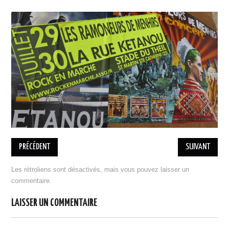
BILLETTERIE 17 MAI RAP
BILLETTERIE 18 MAI COBI
PRATIQUE
ASSOCIATION
L’ÉQUIPE
ADHÉSION, DON
ESPACE MEMBRES
MENTIONS LÉGALES
DESINSCRIPTION
PARTENAIRES
PRÉCÉDENT
SUIVANT
DEVENIR PARTENAIRE
Les rétroliens sont désactivés, mais vous pouvez
laisser un
ILS NOUS ONT SOUTENU
commentaire
.
PORTOFOLIO
LAISSER UN COMMENTAIRE
ÉDITION 2021
EDITION 2018