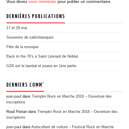
Vous devez
vous connecter
pour publier un commentaire.
EDITION 2017
EDITION 2016
DERNIÈRES PUBLICATIONS
EDITION 2015
17 et 18 mai
EDITION 2014
Souvenirs de saltimbanques
EDITION 2013
Fête de la musique
EDITION 2012
Back to the 70’s à Saint Léonard de Noblat
PRESSE
GZK est le lauréat et jouera en 1ère partie
CONTACT
DERNIERS COMM’
jean-paul
dans
Tremplin Rock en Marche 2018 – Ouverture des
inscriptions
Rouil Florian
dans
Tremplin Rock en Marche 2018 – Ouverture des
inscriptions
jean-paul
dans
Autocollant de voiture – Festival Rock en Marche