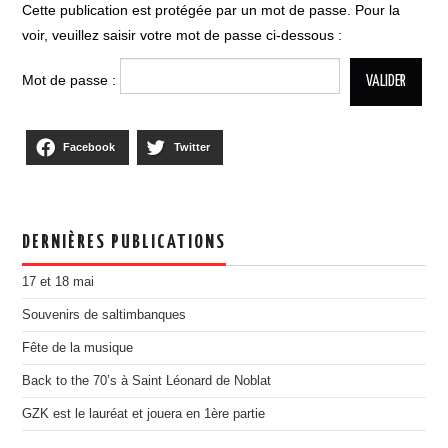
BILLETTERIE 17 MAI RAP
Cette publication est protégée par un mot de passe. Pour la
voir, veuillez saisir votre mot de passe ci-dessous :
BILLETTERIE 18 MAI COBI
PRATIQUE
Mot de passe :
ASSOCIATION
L’ÉQUIPE
Facebook
Twitter
ADHÉSION, DON
ESPACE MEMBRES
MENTIONS LÉGALES
DERNIÈRES PUBLICATIONS
DESINSCRIPTION
PARTENAIRES
17 et 18 mai
DEVENIR PARTENAIRE
Souvenirs de saltimbanques
ILS NOUS ONT SOUTENU
Fête de la musique
PORTOFOLIO
Back to the 70’s à Saint Léonard de Noblat
ÉDITION 2021
GZK est le lauréat et jouera en 1ère partie
EDITION 2018