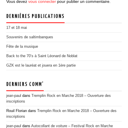
Vous devez
vous connecter
pour publier un commentaire.
EDITION 2017
EDITION 2016
DERNIÈRES PUBLICATIONS
EDITION 2015
17 et 18 mai
EDITION 2014
Souvenirs de saltimbanques
EDITION 2013
Fête de la musique
EDITION 2012
Back to the 70’s à Saint Léonard de Noblat
PRESSE
GZK est le lauréat et jouera en 1ère partie
CONTACT
DERNIERS COMM’
jean-paul
dans
Tremplin Rock en Marche 2018 – Ouverture des
inscriptions
Rouil Florian
dans
Tremplin Rock en Marche 2018 – Ouverture des
inscriptions
jean-paul
dans
Autocollant de voiture – Festival Rock en Marche