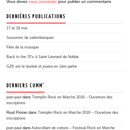
Vous devez
vous connecter
pour publier un commentaire.
EDITION 2017
EDITION 2016
DERNIÈRES PUBLICATIONS
EDITION 2015
17 et 18 mai
EDITION 2014
Souvenirs de saltimbanques
EDITION 2013
Fête de la musique
EDITION 2012
Back to the 70’s à Saint Léonard de Noblat
PRESSE
GZK est le lauréat et jouera en 1ère partie
CONTACT
DERNIERS COMM’
jean-paul
dans
Tremplin Rock en Marche 2018 – Ouverture des
inscriptions
Rouil Florian
dans
Tremplin Rock en Marche 2018 – Ouverture des
inscriptions
jean-paul
dans
Autocollant de voiture – Festival Rock en Marche