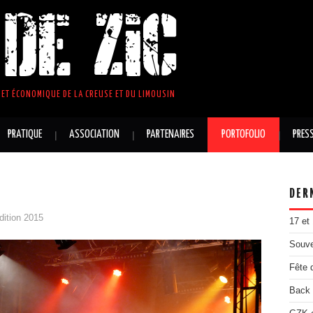
DE ZIC
ET ÉCONOMIQUE DE LA CREUSE ET DU LIMOUSIN
PRATIQUE
ASSOCIATION
PARTENAIRES
PORTOFOLIO
PRES
DER
dition 2015
17 et
Souve
Fête 
Back 