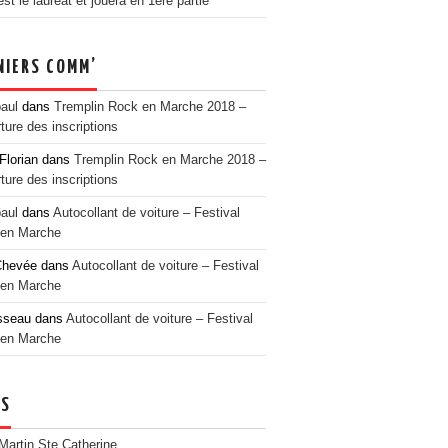
t le lauréat et jouera en 1ère partie
NIERS COMM’
paul
dans
Tremplin Rock en Marche 2018 –
ture des inscriptions
Florian
dans
Tremplin Rock en Marche 2018 –
ture des inscriptions
paul
dans
Autocollant de voiture – Festival
en Marche
Chevée
dans
Autocollant de voiture – Festival
en Marche
sseau
dans
Autocollant de voiture – Festival
en Marche
NS
 Martin Ste Catherine