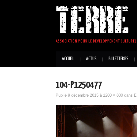
TERRE 
ASSOCIATION POUR LE DÉVELOPPEMENT CULTUREL 
ACCUEIL
ACTUS
BILLETTERIES
104-P1250477
Publié
9 décembre 2015
à
1200 × 800
dans
E