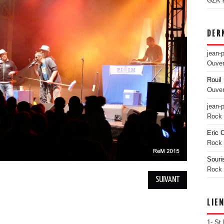
GZK es
DER
jean-
Ouver
Rouil 
Ouver
jean-
Rock 
Eric 
Rock 
Souri
Rock 
SUIVANT
LIE
1- St