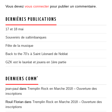
EDITION 2017
Vous devez
vous connecter
pour publier un commentaire.
EDITION 2016
DERNIÈRES PUBLICATIONS
EDITION 2015
EDITION 2014
17 et 18 mai
EDITION 2013
Souvenirs de saltimbanques
EDITION 2012
Fête de la musique
PRESSE
Back to the 70’s à Saint Léonard de Noblat
CONTACT
GZK est le lauréat et jouera en 1ère partie
DERNIERS COMM’
jean-paul
dans
Tremplin Rock en Marche 2018 – Ouverture des
inscriptions
Rouil Florian
dans
Tremplin Rock en Marche 2018 – Ouverture des
inscriptions