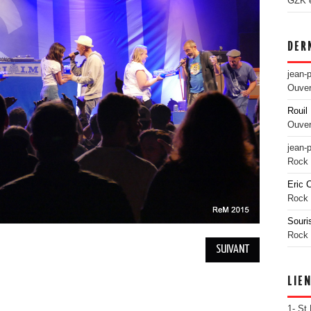
GZK es
DER
jean-
Ouver
Rouil 
Ouver
jean-
Rock 
Eric 
Rock 
Souri
Rock 
SUIVANT
LIE
1- St