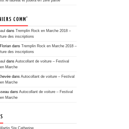
t le lauréat et jouera en 1ère partie
NIERS COMM’
paul
dans
Tremplin Rock en Marche 2018 –
ture des inscriptions
Florian
dans
Tremplin Rock en Marche 2018 –
ture des inscriptions
paul
dans
Autocollant de voiture – Festival
en Marche
Chevée
dans
Autocollant de voiture – Festival
en Marche
sseau
dans
Autocollant de voiture – Festival
en Marche
NS
 Martin Ste Catherine