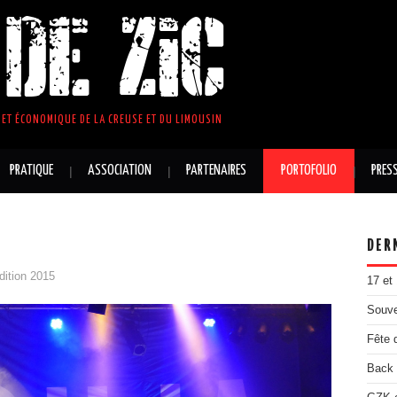
DE ZIC
ET ÉCONOMIQUE DE LA CREUSE ET DU LIMOUSIN
PRATIQUE
ASSOCIATION
PARTENAIRES
PORTOFOLIO
PRES
DER
dition 2015
17 et
Souve
Fête 
Back 