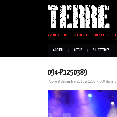
TERRE 
ASSOCIATION POUR LE DÉVELOPPEMENT CULTUREL 
ACCUEIL
ACTUS
BILLETTERIES
094-P1250389
Publié
9 décembre 2015
à
1200 × 800
dans
E