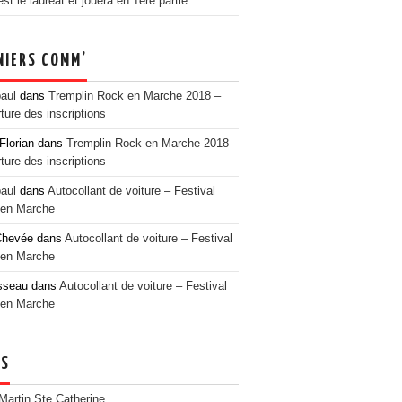
t le lauréat et jouera en 1ère partie
NIERS COMM’
paul
dans
Tremplin Rock en Marche 2018 –
ture des inscriptions
Florian
dans
Tremplin Rock en Marche 2018 –
ture des inscriptions
paul
dans
Autocollant de voiture – Festival
en Marche
Chevée
dans
Autocollant de voiture – Festival
en Marche
sseau
dans
Autocollant de voiture – Festival
en Marche
NS
 Martin Ste Catherine