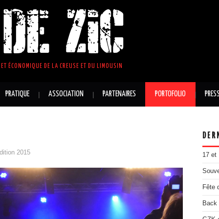
DE ZIC
ET ÉCONOMIQUE DE LA CREUSE ET DU LIMOUSIN
PRATIQUE
ASSOCIATION
PARTENAIRES
PORTOFOLIO
PRES
DER
dition 2015
17 et
Souve
Fête 
Back 