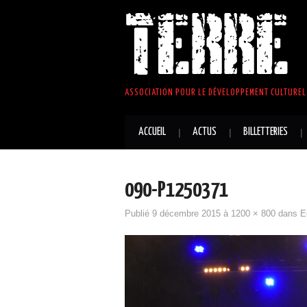
TERRE 
ASSOCIATION POUR LE DÉVELOPPEMENT CULTUREL 
ACCUEIL
ACTUS
BILLETTERIES
090-P1250371
Publié
9 décembre 2015
à
1200 × 800
dans
E