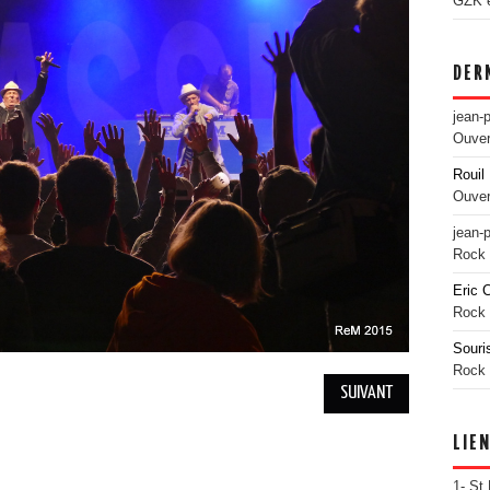
GZK es
DER
jean-
Ouver
Rouil 
Ouver
jean-
Rock 
Eric 
Rock 
Souri
Rock 
SUIVANT
LIE
1- St