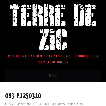
TERRE DE
ZIC
ASSOCIATION POUR LE DÉVELOPPEMENT CULTUREL ET ÉCONOMIQUE DE LA
CREUSE ET DU LIMOUSIN
MENU
ACCUEIL
ACTUS
083-P1250310
BILLETTERIES
Publié
9 décembre 2015
à
1200 × 800
dans
Edition 2015