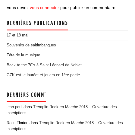
EDITION 2017
Vous devez
vous connecter
pour publier un commentaire.
EDITION 2016
DERNIÈRES PUBLICATIONS
EDITION 2015
EDITION 2014
17 et 18 mai
EDITION 2013
Souvenirs de saltimbanques
EDITION 2012
Fête de la musique
PRESSE
Back to the 70’s à Saint Léonard de Noblat
CONTACT
GZK est le lauréat et jouera en 1ère partie
DERNIERS COMM’
jean-paul
dans
Tremplin Rock en Marche 2018 – Ouverture des
inscriptions
Rouil Florian
dans
Tremplin Rock en Marche 2018 – Ouverture des
inscriptions