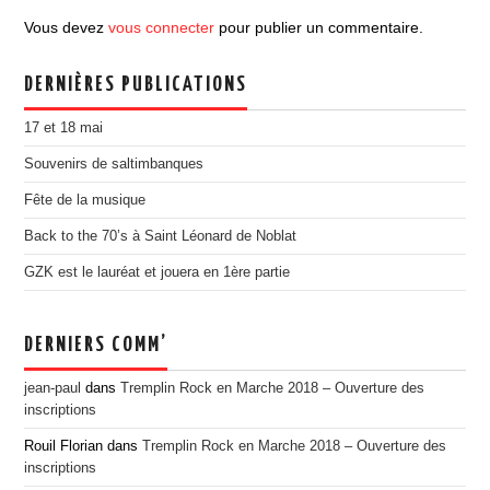
EDITION 2017
Vous devez
vous connecter
pour publier un commentaire.
EDITION 2016
DERNIÈRES PUBLICATIONS
EDITION 2015
EDITION 2014
17 et 18 mai
EDITION 2013
Souvenirs de saltimbanques
EDITION 2012
Fête de la musique
PRESSE
Back to the 70’s à Saint Léonard de Noblat
CONTACT
GZK est le lauréat et jouera en 1ère partie
DERNIERS COMM’
jean-paul
dans
Tremplin Rock en Marche 2018 – Ouverture des
inscriptions
Rouil Florian
dans
Tremplin Rock en Marche 2018 – Ouverture des
inscriptions