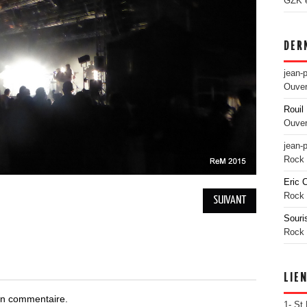
GZK es
DER
jean-
Ouver
Rouil 
Ouver
jean-
Rock 
Eric 
Rock 
SUIVANT
Souri
Rock 
LIE
un commentaire.
1- St