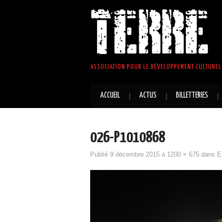
TERRE 
ASSOCIATION POUR LE DÉVELOPPEMENT CULTUREL 
ACCUEIL
ACTUS
BILLETTERIES
026-P1010868
Publié
9 décembre 2015
à
1200 × 675
dans
E