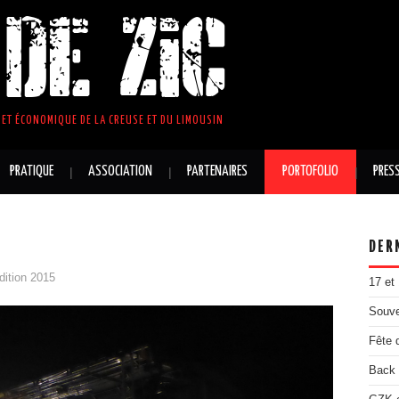
DE ZIC
ET ÉCONOMIQUE DE LA CREUSE ET DU LIMOUSIN
PRATIQUE
ASSOCIATION
PARTENAIRES
PORTOFOLIO
PRES
DER
dition 2015
17 et
Souve
Fête 
Back 