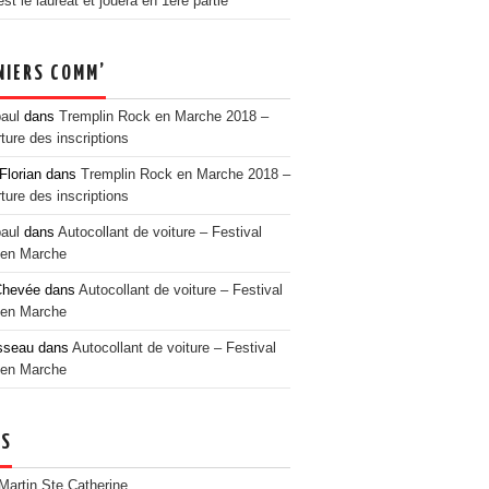
t le lauréat et jouera en 1ère partie
NIERS COMM’
paul
dans
Tremplin Rock en Marche 2018 –
ture des inscriptions
Florian
dans
Tremplin Rock en Marche 2018 –
ture des inscriptions
paul
dans
Autocollant de voiture – Festival
en Marche
Chevée
dans
Autocollant de voiture – Festival
en Marche
sseau
dans
Autocollant de voiture – Festival
en Marche
NS
 Martin Ste Catherine