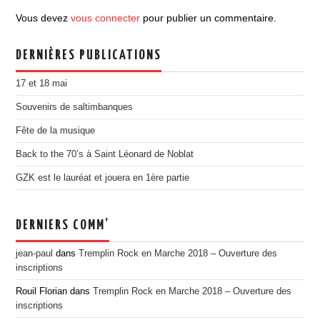
EDITION 2017
Vous devez
vous connecter
pour publier un commentaire.
EDITION 2016
DERNIÈRES PUBLICATIONS
EDITION 2015
EDITION 2014
17 et 18 mai
EDITION 2013
Souvenirs de saltimbanques
EDITION 2012
Fête de la musique
PRESSE
Back to the 70’s à Saint Léonard de Noblat
CONTACT
GZK est le lauréat et jouera en 1ère partie
DERNIERS COMM’
jean-paul
dans
Tremplin Rock en Marche 2018 – Ouverture des
inscriptions
Rouil Florian
dans
Tremplin Rock en Marche 2018 – Ouverture des
inscriptions