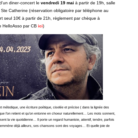
d’un diner-concert le
vendredi 19 mai
à partir de 19h, salle
 Ste Catherine (réservation obligatoire par téléphone au
t seul 10€ à partir de 21h, règlement par chèque à
te HelloAsso par CB
ici
)
t mélodique, une écriture poétique, ciselée et précise ( dans la lignée des
ue l’on retient et qu’on entonne en choeur naturellement… Les mots sonnent,
ent la vie quotidienne… Il porte un regard humaniste, attentif, tendre, parfois
us emmène déjà ailleurs, ses chansons sont des voyages… Et quelle joie de