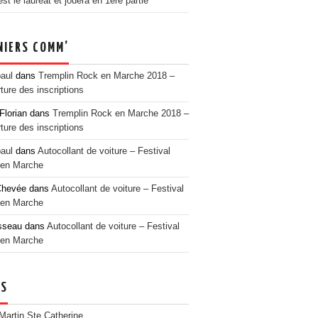
t le lauréat et jouera en 1ère partie
NIERS COMM’
paul
dans
Tremplin Rock en Marche 2018 –
ture des inscriptions
Florian
dans
Tremplin Rock en Marche 2018 –
ture des inscriptions
paul
dans
Autocollant de voiture – Festival
en Marche
Chevée
dans
Autocollant de voiture – Festival
en Marche
sseau
dans
Autocollant de voiture – Festival
en Marche
NS
 Martin Ste Catherine