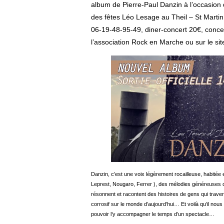
album de Pierre-Paul Danzin à l’occasion 
des fêtes Léo Lesage au Theil – St Martin
06-19-48-95-49, diner-concert 20€, concer
l’association Rock en Marche ou sur le si
Danzin, c’est une voix légèrement rocailleuse, habitée e
Leprest, Nougaro, Ferrer ), des mélodies généreuses q
résonnent et racontent des histoires de gens qui travers
corrosif sur le monde d’aujourd’hui… Et voilà qu’il no
pouvoir l’y accompagner le temps d’un spectacle…