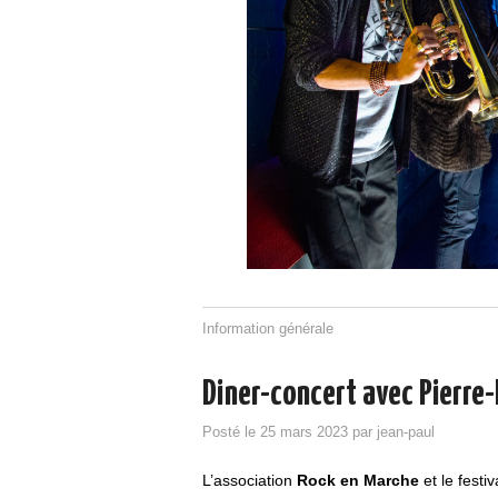
Information générale
Diner-concert avec Pierre-
Posté le
25 mars 2023
par
jean-paul
L’association
Rock en Marche
et le festi