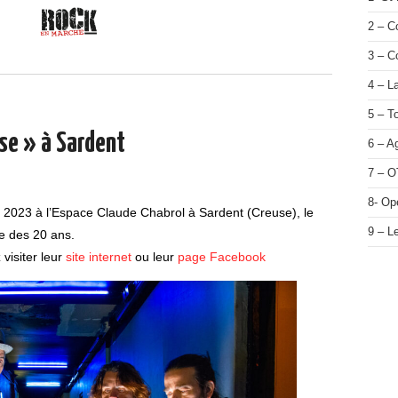
2 – 
3 – C
4 – L
5 – T
se » à Sardent
6 – A
7 – O
8- Op
2023 à l’Espace Claude Chabrol à Sardent (Creuse), le
9 – L
e des 20 ans.
 visiter leur
site internet
ou leur
page Facebook