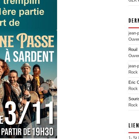
GZK es
DER
jean-
Ouver
Rouil 
Ouver
jean-
Rock 
Eric 
Rock 
Souri
Rock 
LIE
1- St