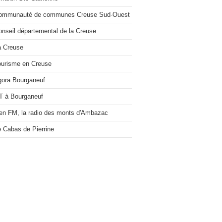
Communauté de communes Creuse Sud-Ouest
onseil départemental de la Creuse
a Creuse
ourisme en Creuse
gora Bourganeuf
T à Bourganeuf
en FM, la radio des monts d'Ambazac
e Cabas de Pierrine