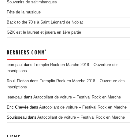
Souvenirs de saltimbanques
EDITION 2017
Fête de la musique
EDITION 2016
Back to the 70’s à Saint Léonard de Noblat
EDITION 2015
GZK est le lauréat et jouera en 1ère partie
EDITION 2014
EDITION 2013
DERNIERS COMM’
EDITION 2012
PRESSE
jean-paul
dans
Tremplin Rock en Marche 2018 – Ouverture des
inscriptions
CONTACT
Rouil Florian
dans
Tremplin Rock en Marche 2018 – Ouverture des
inscriptions
jean-paul
dans
Autocollant de voiture – Festival Rock en Marche
Eric Chevée
dans
Autocollant de voiture – Festival Rock en Marche
Sourisseau
dans
Autocollant de voiture – Festival Rock en Marche