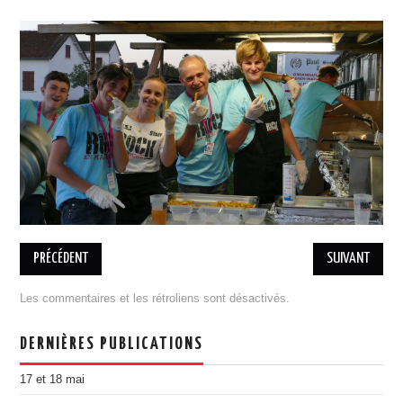
BILLETTERIE 17 MAI RAP
BILLETTERIE 18 MAI COBI
PRATIQUE
ASSOCIATION
L’ÉQUIPE
ADHÉSION, DON
ESPACE MEMBRES
MENTIONS LÉGALES
DESINSCRIPTION
PARTENAIRES
PRÉCÉDENT
SUIVANT
DEVENIR PARTENAIRE
Les commentaires et les rétroliens sont désactivés.
ILS NOUS ONT SOUTENU
PORTOFOLIO
DERNIÈRES PUBLICATIONS
ÉDITION 2021
17 et 18 mai
EDITION 2018