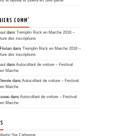
t le lauréat et jouera en 1ère partie
NIERS COMM’
paul
dans
Tremplin Rock en Marche 2018 –
ture des inscriptions
Florian
dans
Tremplin Rock en Marche 2018 –
ture des inscriptions
paul
dans
Autocollant de voiture – Festival
en Marche
Chevée
dans
Autocollant de voiture – Festival
en Marche
sseau
dans
Autocollant de voiture – Festival
en Marche
NS
 Martin Ste Catherine