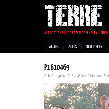
TERRE 
ASSOCIATION POUR LE DÉVELOPPEMENT CULTUREL 
ACCUEIL
ACTUS
BILLETTERIES
P1610469
Publié
14 juillet 2018
à
3840 × 2160
dans
Edi