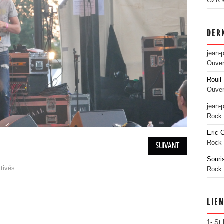
GZK es
DER
jean-
Ouver
Rouil 
Ouver
jean-
Rock 
Eric 
Rock 
SUIVANT
Souri
tivés.
Rock 
LIE
1- St