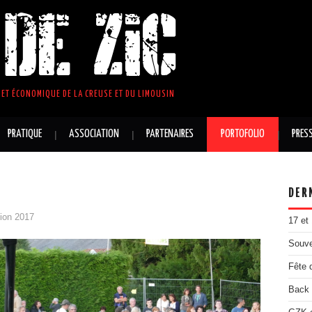
DE ZIC
ET ÉCONOMIQUE DE LA CREUSE ET DU LIMOUSIN
PRATIQUE
ASSOCIATION
PARTENAIRES
PORTOFOLIO
PRES
DER
tion 2017
17 et
Souve
Fête 
Back 