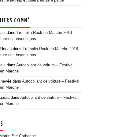
t le lauréat et jouera en 1ère partie
NIERS COMM’
paul
dans
Tremplin Rock en Marche 2018 –
ture des inscriptions
Florian
dans
Tremplin Rock en Marche 2018 –
ture des inscriptions
paul
dans
Autocollant de voiture – Festival
en Marche
Chevée
dans
Autocollant de voiture – Festival
en Marche
sseau
dans
Autocollant de voiture – Festival
en Marche
NS
 Martin Ste Catherine