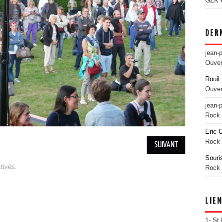
GZK es
DER
jean-
Ouver
Rouil 
Ouver
jean-
Rock 
Eric 
Rock 
SUIVANT
Souri
tivés.
Rock 
LIE
1- St