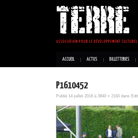
TERRE 
ASSOCIATION POUR LE DÉVELOPPEMENT CULTUREL 
ACCUEIL
ACTUS
BILLETTERIES
P1610452
Publié
14 juillet 2018
à
3840 × 2160
dans
Edi