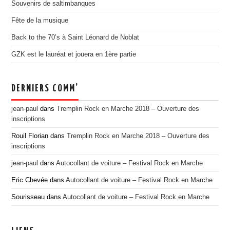
Souvenirs de saltimbanques
EDITION 2017
Fête de la musique
EDITION 2016
Back to the 70’s à Saint Léonard de Noblat
EDITION 2015
GZK est le lauréat et jouera en 1ère partie
EDITION 2014
EDITION 2013
DERNIERS COMM’
EDITION 2012
PRESSE
jean-paul
dans
Tremplin Rock en Marche 2018 – Ouverture des
inscriptions
CONTACT
Rouil Florian
dans
Tremplin Rock en Marche 2018 – Ouverture des
inscriptions
jean-paul
dans
Autocollant de voiture – Festival Rock en Marche
Eric Chevée
dans
Autocollant de voiture – Festival Rock en Marche
Sourisseau
dans
Autocollant de voiture – Festival Rock en Marche