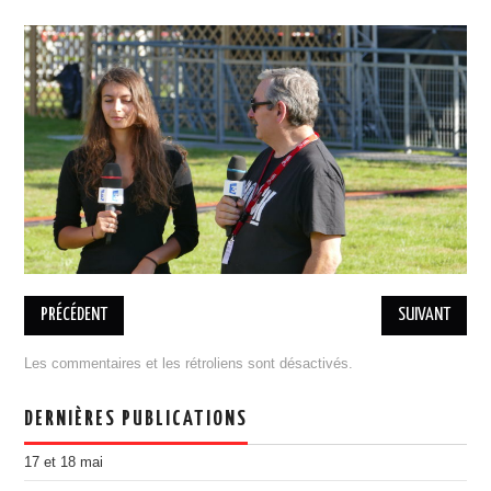
BILLETTERIE 17 MAI RAP
BILLETTERIE 18 MAI COBI
PRATIQUE
ASSOCIATION
L’ÉQUIPE
ADHÉSION, DON
ESPACE MEMBRES
MENTIONS LÉGALES
DESINSCRIPTION
PARTENAIRES
PRÉCÉDENT
SUIVANT
DEVENIR PARTENAIRE
Les commentaires et les rétroliens sont désactivés.
ILS NOUS ONT SOUTENU
PORTOFOLIO
DERNIÈRES PUBLICATIONS
ÉDITION 2021
17 et 18 mai
EDITION 2018