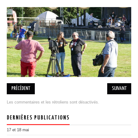
BILLETTERIE 17 MAI RAP
BILLETTERIE 18 MAI COBI
PRATIQUE
ASSOCIATION
L’ÉQUIPE
ADHÉSION, DON
ESPACE MEMBRES
MENTIONS LÉGALES
DESINSCRIPTION
PARTENAIRES
PRÉCÉDENT
SUIVANT
DEVENIR PARTENAIRE
Les commentaires et les rétroliens sont désactivés.
ILS NOUS ONT SOUTENU
PORTOFOLIO
DERNIÈRES PUBLICATIONS
ÉDITION 2021
17 et 18 mai
EDITION 2018