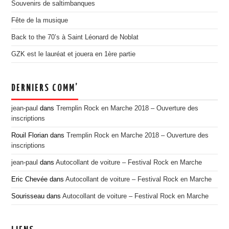
Souvenirs de saltimbanques
EDITION 2017
Fête de la musique
EDITION 2016
Back to the 70’s à Saint Léonard de Noblat
EDITION 2015
GZK est le lauréat et jouera en 1ère partie
EDITION 2014
EDITION 2013
DERNIERS COMM’
EDITION 2012
PRESSE
jean-paul
dans
Tremplin Rock en Marche 2018 – Ouverture des
inscriptions
CONTACT
Rouil Florian
dans
Tremplin Rock en Marche 2018 – Ouverture des
inscriptions
jean-paul
dans
Autocollant de voiture – Festival Rock en Marche
Eric Chevée
dans
Autocollant de voiture – Festival Rock en Marche
Sourisseau
dans
Autocollant de voiture – Festival Rock en Marche