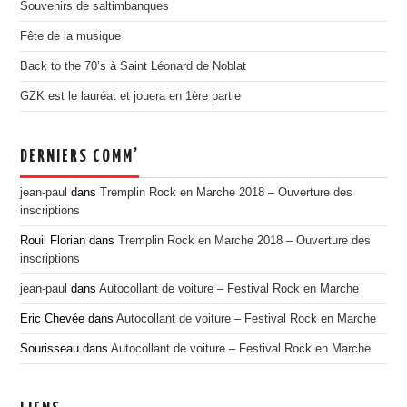
Souvenirs de saltimbanques
EDITION 2017
Fête de la musique
EDITION 2016
Back to the 70’s à Saint Léonard de Noblat
EDITION 2015
GZK est le lauréat et jouera en 1ère partie
EDITION 2014
EDITION 2013
DERNIERS COMM’
EDITION 2012
PRESSE
jean-paul
dans
Tremplin Rock en Marche 2018 – Ouverture des
inscriptions
CONTACT
Rouil Florian
dans
Tremplin Rock en Marche 2018 – Ouverture des
inscriptions
jean-paul
dans
Autocollant de voiture – Festival Rock en Marche
Eric Chevée
dans
Autocollant de voiture – Festival Rock en Marche
Sourisseau
dans
Autocollant de voiture – Festival Rock en Marche