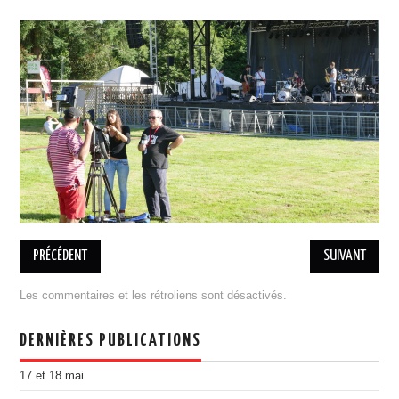
BILLETTERIE 17 MAI RAP
BILLETTERIE 18 MAI COBI
PRATIQUE
ASSOCIATION
L’ÉQUIPE
ADHÉSION, DON
ESPACE MEMBRES
MENTIONS LÉGALES
DESINSCRIPTION
PARTENAIRES
PRÉCÉDENT
SUIVANT
DEVENIR PARTENAIRE
Les commentaires et les rétroliens sont désactivés.
ILS NOUS ONT SOUTENU
PORTOFOLIO
DERNIÈRES PUBLICATIONS
ÉDITION 2021
17 et 18 mai
EDITION 2018