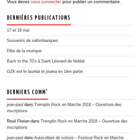
Vous devez
vous connecter
pour publier un commentaire.
EDITION 2017
EDITION 2016
DERNIÈRES PUBLICATIONS
EDITION 2015
17 et 18 mai
EDITION 2014
Souvenirs de saltimbanques
EDITION 2013
Fête de la musique
EDITION 2012
Back to the 70’s à Saint Léonard de Noblat
PRESSE
GZK est le lauréat et jouera en 1ère partie
CONTACT
DERNIERS COMM’
jean-paul
dans
Tremplin Rock en Marche 2018 – Ouverture des
inscriptions
Rouil Florian
dans
Tremplin Rock en Marche 2018 – Ouverture des
inscriptions
jean-paul
dans
Autocollant de voiture – Festival Rock en Marche