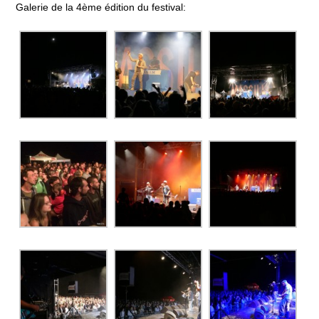
BILLETTERIE 17 MAI RAP
Galerie de la 4ème édition du festival:
BILLETTERIE 18 MAI COBI
PRATIQUE
ASSOCIATION
L’ÉQUIPE
ADHÉSION, DON
ESPACE MEMBRES
MENTIONS LÉGALES
DESINSCRIPTION
PARTENAIRES
DEVENIR PARTENAIRE
ILS NOUS ONT SOUTENU
PORTOFOLIO
ÉDITION 2021
EDITION 2018