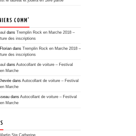
t le lauréat et jouera en 1ère partie
NIERS COMM’
paul
dans
Tremplin Rock en Marche 2018 –
ture des inscriptions
Florian
dans
Tremplin Rock en Marche 2018 –
ture des inscriptions
paul
dans
Autocollant de voiture – Festival
en Marche
Chevée
dans
Autocollant de voiture – Festival
en Marche
sseau
dans
Autocollant de voiture – Festival
en Marche
NS
 Martin Ste Catherine