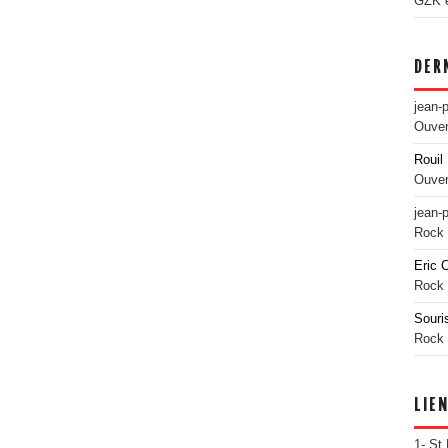
GZK es
DER
jean-
Ouver
Rouil 
Ouver
jean-
Rock 
Eric 
Rock 
Souri
Rock 
LIE
1- St