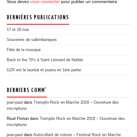
Vous devez
vous connecter
pour publier un commentaire.
EDITION 2017
EDITION 2016
DERNIÈRES PUBLICATIONS
EDITION 2015
17 et 18 mai
EDITION 2014
Souvenirs de saltimbanques
EDITION 2013
Fête de la musique
EDITION 2012
Back to the 70’s à Saint Léonard de Noblat
PRESSE
GZK est le lauréat et jouera en 1ère partie
CONTACT
DERNIERS COMM’
jean-paul
dans
Tremplin Rock en Marche 2018 – Ouverture des
inscriptions
Rouil Florian
dans
Tremplin Rock en Marche 2018 – Ouverture des
inscriptions
jean-paul
dans
Autocollant de voiture – Festival Rock en Marche