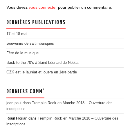
EDITION 2017
Vous devez
vous connecter
pour publier un commentaire.
EDITION 2016
DERNIÈRES PUBLICATIONS
EDITION 2015
EDITION 2014
17 et 18 mai
EDITION 2013
Souvenirs de saltimbanques
EDITION 2012
Fête de la musique
PRESSE
Back to the 70’s à Saint Léonard de Noblat
CONTACT
GZK est le lauréat et jouera en 1ère partie
DERNIERS COMM’
jean-paul
dans
Tremplin Rock en Marche 2018 – Ouverture des
inscriptions
Rouil Florian
dans
Tremplin Rock en Marche 2018 – Ouverture des
inscriptions