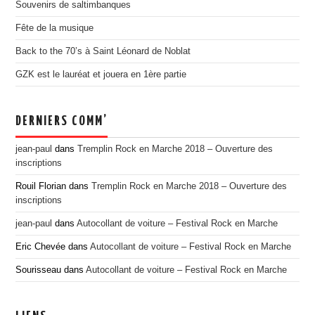
Souvenirs de saltimbanques
EDITION 2017
Fête de la musique
EDITION 2016
Back to the 70’s à Saint Léonard de Noblat
EDITION 2015
GZK est le lauréat et jouera en 1ère partie
EDITION 2014
EDITION 2013
DERNIERS COMM’
EDITION 2012
PRESSE
jean-paul
dans
Tremplin Rock en Marche 2018 – Ouverture des
inscriptions
CONTACT
Rouil Florian
dans
Tremplin Rock en Marche 2018 – Ouverture des
inscriptions
jean-paul
dans
Autocollant de voiture – Festival Rock en Marche
Eric Chevée
dans
Autocollant de voiture – Festival Rock en Marche
Sourisseau
dans
Autocollant de voiture – Festival Rock en Marche