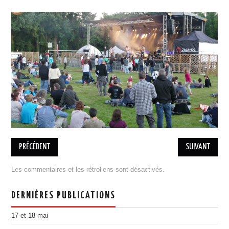
BILLETTERIE 17 MAI RAP
BILLETTERIE 18 MAI COBI
PRATIQUE
ASSOCIATION
L’ÉQUIPE
ADHÉSION, DON
ESPACE MEMBRES
MENTIONS LÉGALES
DESINSCRIPTION
PARTENAIRES
PRÉCÉDENT
SUIVANT
DEVENIR PARTENAIRE
Les commentaires et les rétroliens sont désactivés.
ILS NOUS ONT SOUTENU
PORTOFOLIO
DERNIÈRES PUBLICATIONS
ÉDITION 2021
17 et 18 mai
EDITION 2018