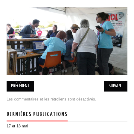
BILLETTERIE 17 MAI RAP
BILLETTERIE 18 MAI COBI
PRATIQUE
ASSOCIATION
L’ÉQUIPE
ADHÉSION, DON
ESPACE MEMBRES
MENTIONS LÉGALES
DESINSCRIPTION
PARTENAIRES
PRÉCÉDENT
SUIVANT
DEVENIR PARTENAIRE
Les commentaires et les rétroliens sont désactivés.
ILS NOUS ONT SOUTENU
PORTOFOLIO
DERNIÈRES PUBLICATIONS
ÉDITION 2021
17 et 18 mai
EDITION 2018