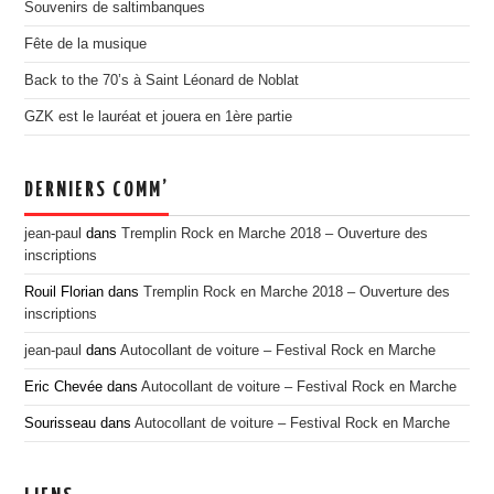
Souvenirs de saltimbanques
EDITION 2017
Fête de la musique
EDITION 2016
Back to the 70’s à Saint Léonard de Noblat
EDITION 2015
GZK est le lauréat et jouera en 1ère partie
EDITION 2014
EDITION 2013
DERNIERS COMM’
EDITION 2012
PRESSE
jean-paul
dans
Tremplin Rock en Marche 2018 – Ouverture des
inscriptions
CONTACT
Rouil Florian
dans
Tremplin Rock en Marche 2018 – Ouverture des
inscriptions
jean-paul
dans
Autocollant de voiture – Festival Rock en Marche
Eric Chevée
dans
Autocollant de voiture – Festival Rock en Marche
Sourisseau
dans
Autocollant de voiture – Festival Rock en Marche