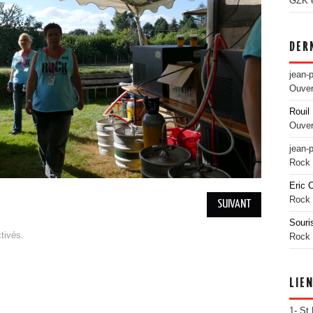
GZK es
DER
jean-
Ouver
Rouil 
Ouver
jean-
Rock 
Eric 
Rock 
SUIVANT
Souri
tivés.
Rock 
LIE
1- St