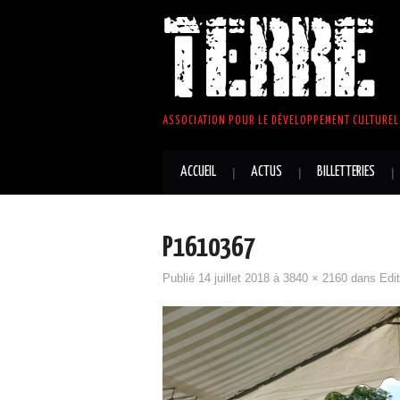
TERRE 
ASSOCIATION POUR LE DÉVELOPPEMENT CULTUREL 
ACCUEIL
ACTUS
BILLETTERIES
P1610367
Publié
14 juillet 2018
à
3840 × 2160
dans
Edi