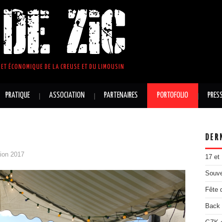
DE ZIC
ET ÉCONOMIQUE DE LA CREUSE ET DU LIMOUSIN
PRATIQUE
ASSOCIATION
PARTENAIRES
PORTOFOLIO
PRES
DER
tion 2017
17 et
Souve
Fête 
Back 