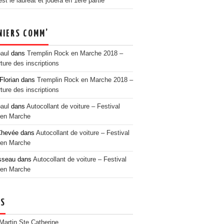
t le lauréat et jouera en 1ère partie
NIERS COMM’
paul
dans
Tremplin Rock en Marche 2018 –
ture des inscriptions
Florian
dans
Tremplin Rock en Marche 2018 –
ture des inscriptions
paul
dans
Autocollant de voiture – Festival
en Marche
Chevée
dans
Autocollant de voiture – Festival
en Marche
sseau
dans
Autocollant de voiture – Festival
en Marche
NS
 Martin Ste Catherine