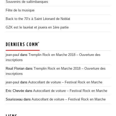
Souvenirs de saltimbanques
EDITION 2017
Fête de la musique
EDITION 2016
Back to the 70’s à Saint Léonard de Noblat
EDITION 2015
GZK est le lauréat et jouera en 1ère partie
EDITION 2014
EDITION 2013
DERNIERS COMM’
EDITION 2012
PRESSE
jean-paul
dans
Tremplin Rock en Marche 2018 – Ouverture des
inscriptions
CONTACT
Rouil Florian
dans
Tremplin Rock en Marche 2018 – Ouverture des
inscriptions
jean-paul
dans
Autocollant de voiture – Festival Rock en Marche
Eric Chevée
dans
Autocollant de voiture – Festival Rock en Marche
Sourisseau
dans
Autocollant de voiture – Festival Rock en Marche