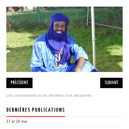
BILLETTERIE 17 MAI RAP
BILLETTERIE 18 MAI COBI
PRATIQUE
ASSOCIATION
L’ÉQUIPE
ADHÉSION, DON
ESPACE MEMBRES
MENTIONS LÉGALES
DESINSCRIPTION
PARTENAIRES
PRÉCÉDENT
SUIVANT
DEVENIR PARTENAIRE
Les commentaires et les rétroliens sont désactivés.
ILS NOUS ONT SOUTENU
PORTOFOLIO
DERNIÈRES PUBLICATIONS
ÉDITION 2021
17 et 18 mai
EDITION 2018